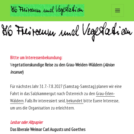
MENÜ
Arbeitsgemeinschaft Freiraum
UND
WIDGETS
und Vegetation
Bitte um Interessenbekundung:
V
egetationskundige Reise zu den Grau-Weiden-Wäldern (
Alnion
incanae
)
Für nächstes Jahr 31.7.-7.8.2027 (Samstag-Samstag) planen wir eine
Fahrt in das Salzkammergut nach Österreich zu den
Grau-Erlen-
Wäldern
. Falls Ihr interessiert seid,
bekundet
bitte Euere Interesse,
um uns die Organisation zu erleichtern.
Lesbar oder Altpapier
Das liberale Weimar Carl Augusts und Goethes