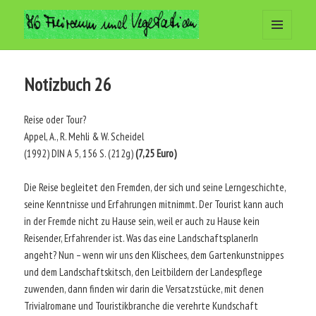
MENÜ
Arbeitsgemeinschaft Freiraum
UND
WIDGETS
und Vegetation
Notizbuch 26
Reise oder Tour?
Appel, A., R. Mehli & W. Scheidel
(1992) DIN A 5, 156 S. (212g)
(7,25 Euro)
Die Reise begleitet den Fremden, der sich und seine Lerngeschichte,
seine Kenntnisse und Erfahrungen mitnimmt. Der Tourist kann auch
in der Fremde nicht zu Hause sein, weil er auch zu Hause kein
Reisender, Erfahrender ist. Was das eine LandschaftsplanerIn
angeht? Nun – wenn wir uns den Klischees, dem Gartenkunstnippes
und dem Landschaftskitsch, den Leitbildern der Landespflege
zuwenden, dann finden wir darin die Versatzstücke, mit denen
Trivialromane und Touristikbranche die verehrte Kundschaft