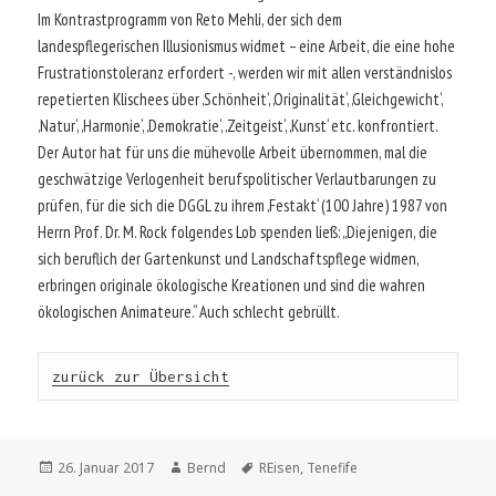
Im Kontrastprogramm von Reto Mehli, der sich dem
landespflegerischen Illusionismus widmet – eine Arbeit, die eine hohe
Frustrationstoleranz erfordert -, werden wir mit allen verständnislos
repetierten Klischees über ‚Schönheit‘, ‚Originalität‘, ‚Gleichgewicht‘,
‚Natur‘, ‚Harmonie‘, ‚Demokratie‘, ‚Zeitgeist‘, ‚Kunst‘ etc. konfrontiert.
Der Autor hat für uns die mühevolle Arbeit übernommen, mal die
geschwätzige Verlogenheit berufspolitischer Verlautbarungen zu
prüfen, für die sich die DGGL zu ihrem ‚Festakt‘ (100 Jahre) 1987 von
Herrn Prof. Dr. M. Rock folgendes Lob spenden ließ: „Diejenigen, die
sich beruflich der Gartenkunst und Landschaftspflege widmen,
erbringen originale ökologische Kreationen und sind die wahren
ökologischen Animateure.“ Auch schlecht gebrüllt.
zurück zur Übersicht
Veröffentlicht
Autor
Schlagwörter
26. Januar 2017
Bernd
REisen
,
Tenefife
am