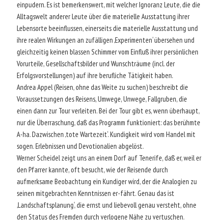
einpudern. Es ist bemerkenswert, mit welcher Ignoranz Leute, die die
Alltagswelt anderer Leute über die materielle Ausstattung ihrer
Lebensorte beeinflussen, einerseits die materielle Ausstattung und
ihre realen Wirkungen an zufälligen ‚Experimenten‘ übersehen und
gleichzeitig keinen blassen Schimmer vom Einfluß ihrer persönlichen
Vorurteile, Gesellschaftsbilder und Wunschträume (incl. der
Erfolgsvorstellungen) auf ihre berufliche Tätigkeit haben.
Andrea Appel (Reisen, ohne das Weite zu suchen) beschreibt die
Voraussetzungen des Reisens, Umwege, Unwege, Fallgruben, die
einen dann zur Tour verleiten. Bei der Tour gibt es, wenn überhaupt,
nur die Überraschung, daß das Programm funktioniert: das berühmte
A-ha. Dazwischen ‚tote Wartezeit‘. Kundigkeit wird vom Handel mit
sogen. Erlebnissen und Devotionalien abgelöst.
Werner Scheidel zeigt uns an einem Dorf auf Tenerife, daß er, weil er
den Pfarrer kannte, oft besucht, wie der Reisende durch
aufmerksame Beobachtung ein Kundiger wird, der die Analogien zu
seinen mitgebrachten Kenntnissen er-fährt. Genau das ist
‚Landschaftsplanung‘, die ernst und liebevoll genau versteht, ohne
den Status des Fremden durch verlogene Nähe zu vertuschen.