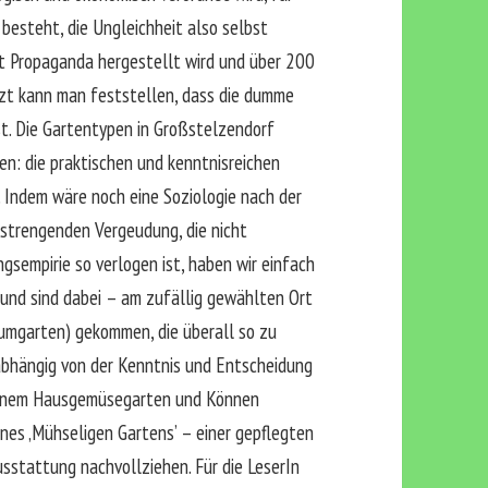
 besteht, die Ungleichheit also selbst
it Propaganda hergestellt wird und über 200
tzt kann man feststellen, dass die dumme
st. Die Gartentypen in Großstelzendorf
en: die praktischen und kenntnisreichen
n. Indem wäre noch eine Soziologie nach der
nstrengenden Vergeudung, die nicht
gsempirie so verlogen ist, haben wir einfach
nd sind dabei – am zufällig gewählten Ort
aumgarten) gekommen, die überall so zu
abhängig von der Kenntnis und Entscheidung
n einem Hausgemüsegarten und Können
nes ‚Mühseligen Gartens’ – einer gepflegten
sstattung nachvollziehen. Für die LeserIn