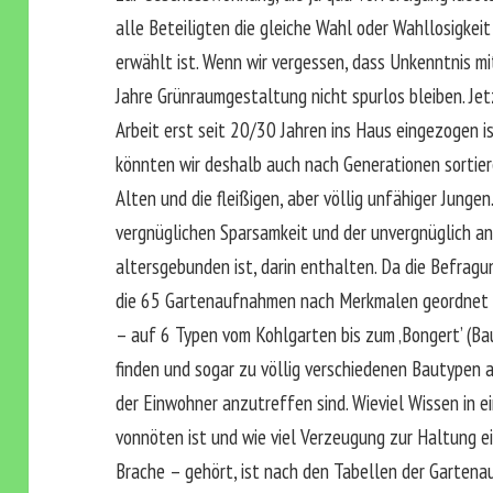
alle Beteiligten die gleiche Wahl oder Wahllosigkeit
erwählt ist. Wenn wir vergessen, dass Unkenntnis m
Jahre Grünraumgestaltung nicht spurlos bleiben. Je
Arbeit erst seit 20/30 Jahren ins Haus eingezogen i
könnten wir deshalb auch nach Generationen sortier
Alten und die fleißigen, aber völlig unfähiger Junge
vergnüglichen Sparsamkeit und der unvergnüglich a
altersgebunden ist, darin enthalten. Da die Befragun
die 65 Gartenaufnahmen nach Merkmalen geordnet u
– auf 6 Typen vom Kohlgarten bis zum ‚Bongert’ (B
finden und sogar zu völlig verschiedenen Bautypen 
der Einwohner anzutreffen sind. Wieviel Wissen i
vonnöten ist und wie viel Verzeugung zur Haltung ei
Brache – gehört, ist nach den Tabellen der Gartenau