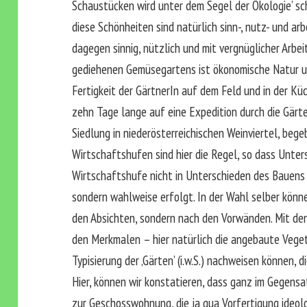
Schaustücken wird unter dem Segel der Ökologie’ s
diese Schönheiten sind natürlich sinn-, nutz- und ar
dagegen sinnig, nützlich und mit vergnüglicher Arbe
gediehenen Gemüsegartens ist ökonomische Natur und
Fertigkeit der GärtnerIn auf dem Feld und in der Kü
zehn Tage lange auf eine Expedition durch die Gärte
Siedlung in niederösterreichischen Weinviertel, bege
Wirtschaftshufen sind hier die Regel, so dass Unter
Wirtschaftshufe nicht in Unterschieden des Bauens
sondern wahlweise erfolgt. In der Wahl selber könn
den Absichten, sondern nach den Vorwänden. Mit den
den Merkmalen – hier natürlich die angebaute Veget
Typisierung der ‚Gärten’ (i.w.S.) nachweisen können, 
Hier, können wir konstatieren, dass ganz im Gegens
zur Geschosswohnung, die ja qua Vorfertigung ideol