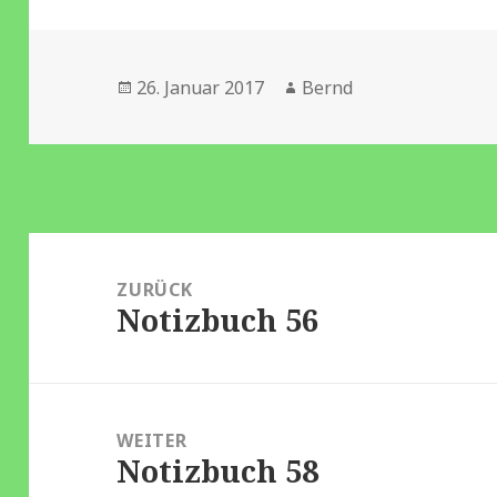
Veröffentlicht
Autor
26. Januar 2017
Bernd
am
Beitragsnavigation
ZURÜCK
Notizbuch 56
Vorheriger
Beitrag:
WEITER
Notizbuch 58
Nächster