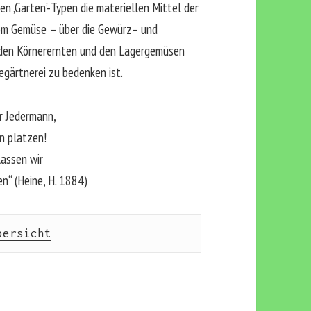
n ‚Garten’-Typen die materiellen Mittel der
vom Gemüse – über die Gewürz– und
, den Körnerernten und den Lagergemüsen
egärtnerei zu bedenken ist.
ür Jedermann,
n platzen!
assen wir
n“ (Heine, H. 1884)
bersicht