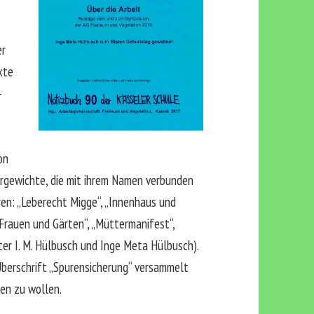
er
xte
-
on
ergewichte, die mit ihrem Namen verbunden
ren: „Leberecht Migge“, „Innenhaus und
„Frauen und Gärten“, „Müttermanifest“,
ter I. M. Hülbusch und Inge Meta Hülbusch).
berschrift „Spurensicherung“ versammelt
hen zu wollen.