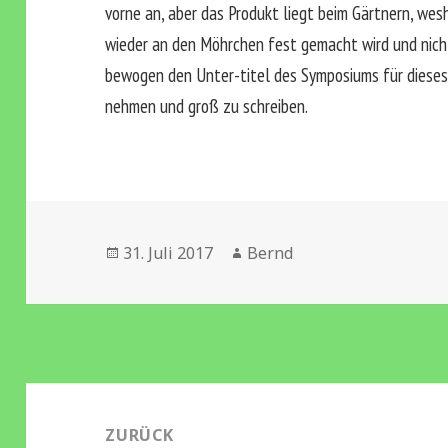
vorne an, aber das Produkt liegt beim Gärtnern, wes
wieder an den Möhrchen fest gemacht wird und nicht
bewogen den Unter-titel des Symposiums für dieses N
nehmen und groß zu schreiben.
Veröffentlicht
Autor
31. Juli 2017
Bernd
am
Beitragsnavigation
ZURÜCK