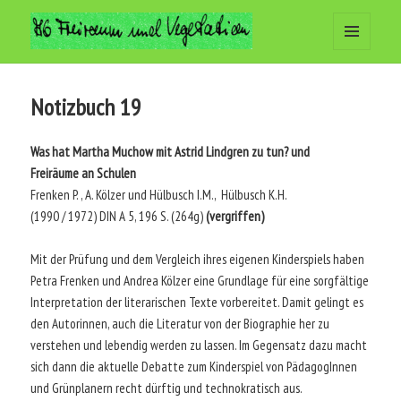
MENÜ
Arbeitsgemeinschaft Freiraum
UND
WIDGETS
und Vegetation
Notizbuch 19
Was hat Martha Muchow mit Astrid Lindgren zu tun? und
Freiräume an Schulen
Frenken P. , A. Kölzer und Hülbusch I.M., Hülbusch K.H.
(1990 / 1972) DIN A 5, 196 S. (264g)
(vergriffen)
Mit der Prüfung und dem Vergleich ihres eigenen Kinderspiels haben
Petra Frenken und Andrea Kölzer eine Grundlage für eine sorgfältige
Interpretation der literarischen Texte vorbereitet. Damit gelingt es
den Autorinnen, auch die Literatur von der Biographie her zu
verstehen und lebendig werden zu lassen. Im Gegensatz dazu macht
sich dann die aktuelle Debatte zum Kinderspiel von PädagogInnen
und Grünplanern recht dürftig und technokratisch aus.