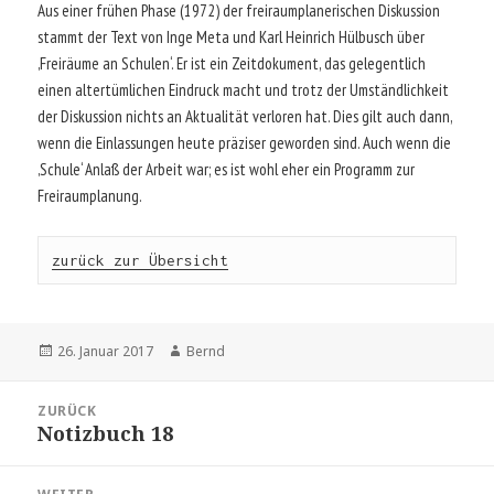
Aus einer frühen Phase (1972) der freiraumplanerischen Diskussion
stammt der Text von Inge Meta und Karl Heinrich Hülbusch über
‚Freiräume an Schulen‘. Er ist ein Zeitdokument, das gelegentlich
einen altertümlichen Eindruck macht und trotz der Umständlichkeit
der Diskussion nichts an Aktualität verloren hat. Dies gilt auch dann,
wenn die Einlassungen heute präziser geworden sind. Auch wenn die
‚Schule‘ Anlaß der Arbeit war; es ist wohl eher ein Programm zur
Freiraumplanung.
zurück zur Übersicht
Veröffentlicht
Autor
26. Januar 2017
Bernd
am
Beitragsnavigation
ZURÜCK
Notizbuch 18
Vorheriger
Beitrag: