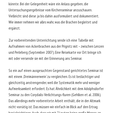
könnte. Bei der Gelegenheit wäre ein Anlass gegeben, die
Untersuchungsergebnisse vom Kirchenseminar anzuschauen.
Vielleicht sind diese ja bis dahin ausformuliert und dokumentiert.
Wie immer nehmen wir alles wahr, was die Brachen begleitet und
ergänzt.
Zur vorbereitenden Unterrichtung sende ich eine Tabelle mit
Aufnahmen von Ackerbrachen aus der Prignitz mit – zwischen Lenzen
und Perleberg (September 2007). Eine Reisekarte vor Ort bringe ich
mit oder versende sie mit der Erinnerung ans Seminar.
So ein auf einen ausgesuchten Gegenstand gerichtetes Seminar ist
mit einem ,Dreimännerwein‘ zu vergleichen. Es ist bedächtiger und
gleichzeitig anstrengender, weil die Systematik mehr und weniger
Aufmerksamkeit erfordert. Es hat Ähnlichkeit mit dem Adolphsdorfer
Seminar zu den Corydalis-Verlichtungs-fluren (Gehlken et al. 2006).
Das allerdings mehr vorbereitete Arbeit enthält, die in der Altmark
nicht vorrätig ist. Das müssen wir einfach im Blick auf den Ertrag
berücksichtigen. Auch, dass wir mit 7 Leuten keine große Menge an