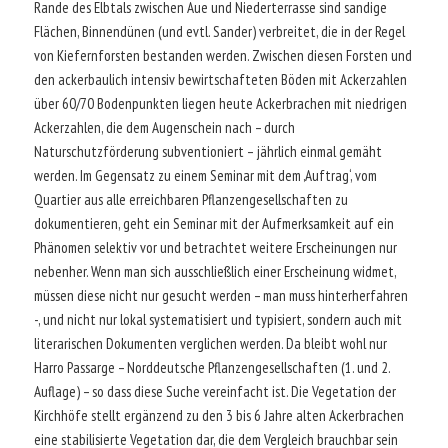
Rande des Elbtals zwischen Aue und Niederterrasse sind sandige
Flächen, Binnendünen (und evtl. Sander) verbreitet, die in der Regel
von Kiefernforsten bestanden werden. Zwischen diesen Forsten und
den ackerbaulich intensiv bewirtschafteten Böden mit Ackerzahlen
über 60/70 Bodenpunkten liegen heute Ackerbrachen mit niedrigen
Ackerzahlen, die dem Augenschein nach – durch
Naturschutzförderung subventioniert – jährlich einmal gemäht
werden. Im Gegensatz zu einem Seminar mit dem ‚Auftrag‘, vom
Quartier aus alle erreichbaren Pflanzengesellschaften zu
dokumentieren, geht ein Seminar mit der Aufmerksamkeit auf ein
Phänomen selektiv vor und betrachtet weitere Erscheinungen nur
nebenher. Wenn man sich ausschließlich einer Erscheinung widmet,
müssen diese nicht nur gesucht werden – man muss hinterherfahren
-, und nicht nur lokal systematisiert und typisiert, sondern auch mit
literarischen Dokumenten verglichen werden. Da bleibt wohl nur
Harro Passarge – Norddeutsche Pflanzengesellschaften (1. und 2.
Auflage) – so dass diese Suche vereinfacht ist. Die Vegetation der
Kirchhöfe stellt ergänzend zu den 3 bis 6 Jahre alten Ackerbrachen
eine stabilisierte Vegetation dar, die dem Vergleich brauchbar sein