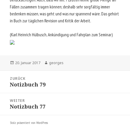
Fällen zusammen tragen können; deshalb sehr sorgfältig immer
bedenken müssen, was geht und was nur spannend wäre. Das gehört
in Buch zur täglichen Revision und Kritik der Arbeit.
(Karl Heinrich Hülbusch, Ankündigung und Fahrplan zum Seminar)
Veröffentlicht
Autor
20. Januar 2017
georges
am
Beitragsnavigation
ZURÜCK
Notizbuch 79
Vorheriger
Beitrag:
WEITER
Notizbuch 77
Nächster
Beitrag:
Stolz präsentiert von WordPress