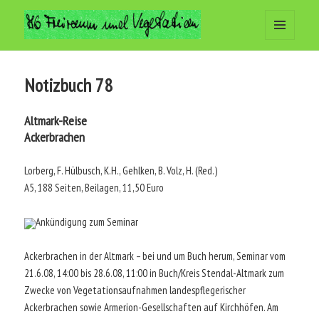
MENÜ
Arbeitsgemeinschaft Freiraum
UND
WIDGETS
und Vegetation
Notizbuch 78
Altmark-Reise
Ackerbrachen
Lorberg, F. Hülbusch, K.H., Gehlken, B. Volz, H. (Red.)
A5, 188 Seiten, Beilagen, 11,50 Euro
Ankündigung zum Seminar
Ackerbrachen in der Altmark – bei und um Buch herum, Seminar vom
21.6.08, 14:00 bis 28.6.08, 11:00 in Buch/Kreis Stendal-Altmark zum
Zwecke von Vegetationsaufnahmen landespflegerischer
Ackerbrachen sowie Armerion-Gesellschaften auf Kirchhöfen. Am