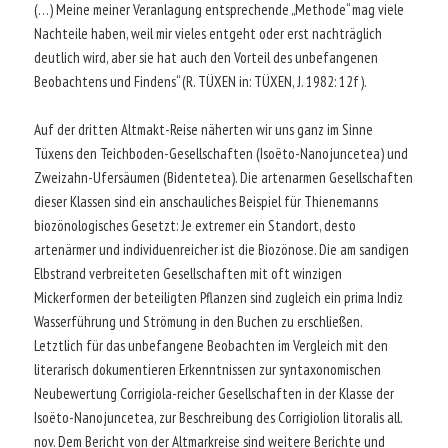
(…) Meine meiner Veranlagung entsprechende „Methode“ mag viele
Nachteile haben, weil mir vieles entgeht oder erst nachträglich
deutlich wird, aber sie hat auch den Vorteil des unbefangenen
Beobachtens und Findens“ (R. TÜXEN in: TÜXEN, J. 1982: 12f).
Auf der dritten Altmakt-Reise näherten wir uns ganz im Sinne
Tüxens den Teichboden-Gesellschaften (Isoëto-Nanojuncetea) und
Zweizahn-Ufersäumen (Bidentetea). Die artenarmen Gesellschaften
dieser Klassen sind ein anschauliches Beispiel für Thienemanns
biozönologisches Gesetzt: Je extremer ein Standort, desto
artenärmer und individuenreicher ist die Biozönose. Die am sandigen
Elbstrand verbreiteten Gesellschaften mit oft winzigen
Mickerformen der beteiligten Pflanzen sind zugleich ein prima Indiz
Wasserführung und Strömung in den Buchen zu erschließen.
Letztlich für das unbefangene Beobachten im Vergleich mit den
literarisch dokumentieren Erkenntnissen zur syntaxonomischen
Neubewertung Corrigiola-reicher Gesellschaften in der Klasse der
Isoëto-Nanojuncetea, zur Beschreibung des Corrigiolion litoralis all.
nov. Dem Bericht von der Altmarkreise sind weitere Berichte und