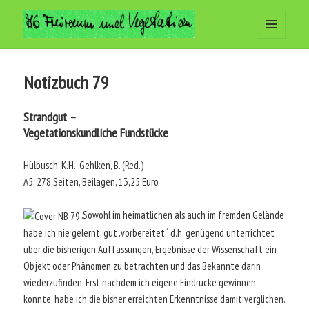
MENÜ
Arbeitsgemeinschaft Freiraum
UND
WIDGETS
und Vegetation
Notizbuch 79
Strandgut –
Vegetationskundliche Fundstücke
Hülbusch, K.H., Gehlken, B. (Red.)
A5, 278 Seiten, Beilagen, 13,25 Euro
„Sowohl im heimatlichen als auch im fremden Gelände
habe ich nie gelernt, gut „vorbereitet“, d.h. genügend unterrichtet
über die bisherigen Auffassungen, Ergebnisse der Wissenschaft ein
Objekt oder Phänomen zu betrachten und das Bekannte darin
wiederzufinden. Erst nachdem ich eigene Eindrücke gewinnen
konnte, habe ich die bisher erreichten Erkenntnisse damit verglichen.