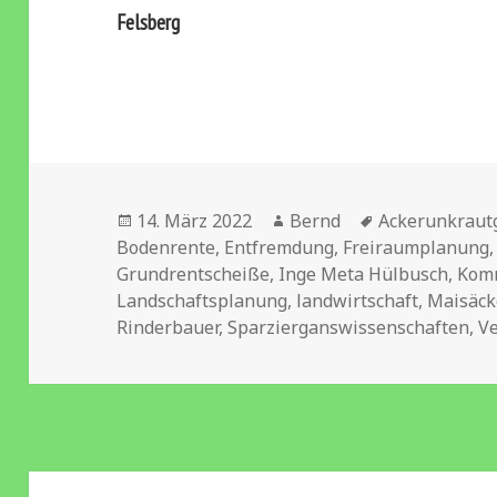
Felsberg
Veröffentlicht
Autor
Schlagwörter
14. März 2022
Bernd
Ackerunkrautg
am
Bodenrente
,
Entfremdung
,
Freiraumplanung
Grundrentscheiße
,
Inge Meta Hülbusch
,
Kom
Landschaftsplanung
,
landwirtschaft
,
Maisäck
Rinderbauer
,
Sparzierganswissenschaften
,
V