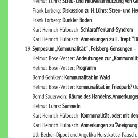
Helmut Lührs:
Streu- und Heuwiesennutzung von Ges
Frank Lorberg:
Diskussion zu H. Lührs: Streu- und H
Frank Lorberg:
Dunkler Boden
Karl Heinrich Hülbusch:
Schlaraffenland-Syndrom
Karl Heinrich Hülbusch:
Anmerkungen zu L. Trepl: “D
Symposium „Kommunalität“ , Felsberg-Gensungen –
Helmut Böse-Vetter:
Andeutungen zur „Kommunalitä
Helmut Böse-Vetter:
Programm
Bernd Gehlken:
Kommunalität im Wald
Helmut Böse-Vetter: Ko
mmunalität im Friedpark?
O
Bernd Sauerwein:
Räume des Handelns. Anmerkungen
Helmut Lührs:
Sammeln
Karl Heinrich Hülbusch:
Kommunalität, oder: mit de
Karl Heinrich Hülbusch:
Anmerkungen zu “Aneignung 
Ulli Becker-Dippel und Angelika Horstkotte-Pausch