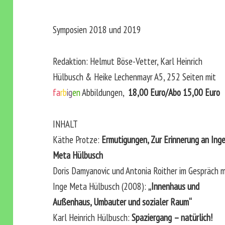
Symposien 2018 und 2019
Redaktion: Helmut Böse-Vetter, Karl Heinrich
Hülbusch & Heike Lechenmayr A5, 252 Seiten mit
fa
rb
ig
en
Abbildungen,
18,00 Euro/Abo 15,00 Euro
INHALT
Käthe Protze:
Ermutigungen, Zur Erinnerung an Ing
Meta Hülbusch
Doris Damyanovic und Antonia Roither im Gespräch m
Inge Meta Hülbusch (2008):
„Innenhaus und
Außenhaus, Umbauter und sozialer Raum“
Karl Heinrich Hülbusch:
Spaziergang – natürlich!