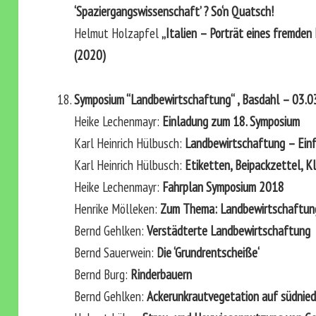
‘Spaziergangswissenschaft’ ? So‘n Quatsch!
Helmut Holzapfel
„Italien – Porträt eines fremde
(2020)
Symposium “Landbewirtschaftung“ , Basdahl – 03.
Heike Lechenmayr:
Einladung zum 18. Symposium
Karl Heinrich Hülbusch:
Landbewirtschaftung – Ei
Karl Heinrich Hülbusch:
Etiketten, Beipackzettel, K
Heike Lechenmayr:
Fahrplan Symposium 2018
Henrike Mölleken:
Zum Thema: Landbewirtschaftung.
Bernd Gehlken:
Verstädterte Landbewirtschaftung
Bernd Sauerwein:
Die ‘Grundrentscheiße‘
Bernd Burg:
Rinderbauern
Bernd Gehlken:
Ackerunkrautvegetation auf südnied