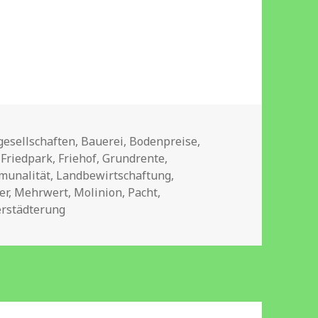
esellschaften
,
Bauerei
,
Bodenpreise
,
,
Friedpark
,
Friehof
,
Grundrente
,
munalität
,
Landbewirtschaftung
,
er
,
Mehrwert
,
Molinion
,
Pacht
,
erstädterung