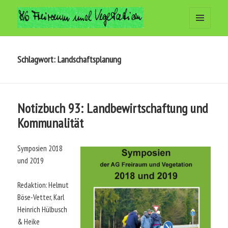
MENÜ
Arbeitsgemeinschaft Freiraum
UND
WIDGETS
und Vegetation
Schlagwort:
Landschaftsplanung
Notizbuch 93: Landbewirtschaftung und
Kommunalität
Symposien 2018
und 2019
Redaktion: Helmut
Böse-Vetter, Karl
Heinrich Hülbusch
& Heike