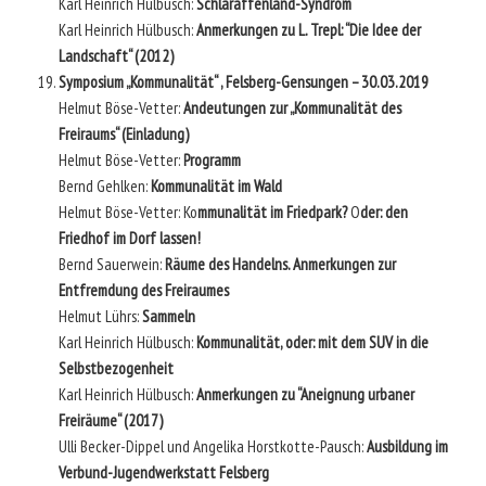
Karl Heinrich Hülbusch:
Schlaraffenland-Syndrom
Karl Heinrich Hülbusch:
Anmerkungen zu L. Trepl: “Die Idee der
Landschaft“ (2012)
Symposium „Kommunalität“ , Felsberg-Gensungen – 30.03.2019
Helmut Böse-Vetter:
Andeutungen zur „Kommunalität des
Freiraums“ (Einladung)
Helmut Böse-Vetter:
Programm
Bernd Gehlken:
Kommunalität im Wald
Helmut Böse-Vetter: Ko
mmunalität im Friedpark?
O
der: den
Friedhof im Dorf lassen!
Bernd Sauerwein:
Räume des Handelns. Anmerkungen zur
Entfremdung des Freiraumes
Helmut Lührs:
Sammeln
Karl Heinrich Hülbusch:
Kommunalität, oder: mit dem SUV in die
Selbstbezogenheit
Karl Heinrich Hülbusch:
Anmerkungen zu “Aneignung urbaner
Freiräume“ (2017)
Ulli Becker-Dippel und Angelika Horstkotte-Pausch:
Ausbildung im
Verbund-Jugendwerkstatt Felsberg