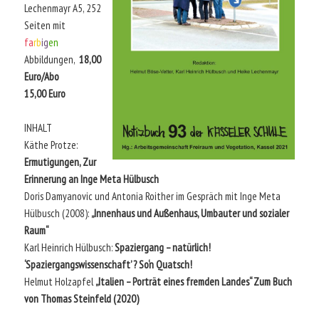
Lechenmayr A5, 252
Seiten mit
fa
rb
ig
en
Abbildungen,
18,00
Euro/Abo
15,00 Euro
INHALT
Käthe Protze:
Ermutigungen, Zur
Erinnerung an Inge Meta Hülbusch
Doris Damyanovic und Antonia Roither im Gespräch mit Inge Meta
Hülbusch (2008):
„Innenhaus und Außenhaus, Umbauter und sozialer
Raum“
Karl Heinrich Hülbusch:
Spaziergang – natürlich!
‘Spaziergangswissenschaft’ ? So‘n Quatsch!
Helmut Holzapfel
„Italien – Porträt eines fremden Landes“ Zum Buch
von Thomas Steinfeld (2020)