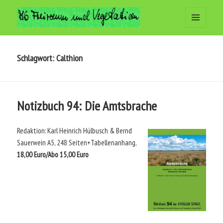
MENÜ
Arbeitsgemeinschaft Freiraum
UND
WIDGETS
und Vegetation
Schlagwort:
Calthion
Notizbuch 94: Die Amtsbrache
Redaktion: Karl Heinrich Hülbusch & Bernd
Sauerwein A5, 248 Seiten+Tabellenanhang,
18,00 Euro/Abo 15,00 Euro