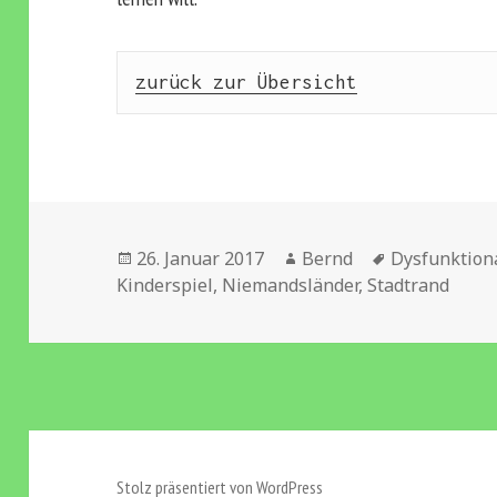
zurück zur Übersicht
Veröffentlicht
Autor
Schlagwörte
26. Januar 2017
Bernd
Dysfunktion
am
Kinderspiel
,
Niemandsländer
,
Stadtrand
Stolz präsentiert von WordPress