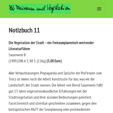
MENÜ
Arbeitsgemeinschaft Freiraum
UND
WIDGETS
und Vegetation
Notizbuch 11
Die Vegetation der Stadt – ein freiraumplanerisch wertender
Literaturführer
Sauerwein B.
(1989) DIN A 5, 88 S. (126g)
(5,00 Euro)
Aller Verlautbarungen, Propaganda und Sprüche der Profession zum
Trotz ist immer noch die Arbeit konstitutiv für das, was wir die
Landschaft der Stadt nennen. Die Arbeit von Bernd Sauerwein faßt
gut 15 Jahre vegetationskundlicher Erfahrungen mit der
Stadtvegetation und ihrer sozialen Bedeutungen pointiert,
facettenreich und streitbar geschrieben zusammen, gegen den
biotopistischen Muff der Grünplanung oder postmodernen