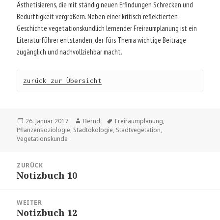
Ästhetisierens, die mit ständig neuen Erfindungen Schrecken und
Bedürftigkeit vergrößern. Neben einer kritisch reflektierten
Geschichte vegetationskundlich lernender Freiraumplanung ist ein
Literaturführer entstanden, der fürs Thema wichtige Beiträge
zugänglich und nachvollziehbar macht.
zurück zur Übersicht
Veröffentlicht
Autor
Schlagwörter
26. Januar 2017
Bernd
Freiraumplanung
,
am
Pflanzensoziologie
,
Stadtökologie
,
Stadtvegetation
,
Vegetationskunde
Beitragsnavigation
ZURÜCK
Notizbuch 10
Vorheriger
Beitrag:
WEITER
Notizbuch 12
Nächster