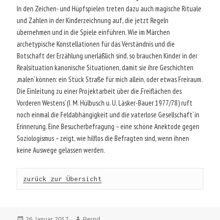
In den Zeichen- und Hüpfspielen treten dazu auch magische Rituale
und Zahlen in der Kinderzeichnung auf, die jetzt Regeln
übernehmen und in die Spiele einführen. Wie im Märchen
archetypische Konstellationen für das Verständnis und die
Botschaft der Erzählung unerläßlich sind, so brauchen Kinder in der
Realsituation kanonische Situationen, damit sie ihre Geschichten
‚malen‘ können: ein Stück Straße für mich allein, oder etwas Freiraum.
Die Einleitung zu einer Projektarbeit über die ‚Freiflächen des
Vorderen Westens‘ (I. M. Hülbusch u. U. Läsker-Bauer 1977/78) ruft
noch einmal die Feldabhängigkeit und die ‚vaterlose Gesellschaft‘ in
Erinnerung. Eine Besucherbefragung – eine schöne Anektode gegen
Soziologismus – zeigt, wie hilflos die Befragten sind, wenn ihnen
keine Auswege gelassen werden.
zurück zur Übersicht
Veröffentlicht
Autor
26. Januar 2017
Bernd