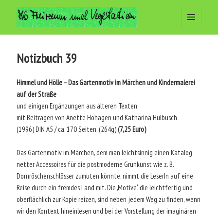
MENÜ
Arbeitsgemeinschaft Freiraum
UND
WIDGETS
und Vegetation
Notizbuch 39
Himmel und Hölle – Das Gartenmotiv im Märchen und
Kindermalerei
auf der Straße
und einigen Ergänzungen aus älteren Texten.
mit Beiträgen von Anette Hohagen und Katharina Hülbusch
(1996) DIN A5 / ca. 170 Seiten. (264g)
(7,25 Euro)
Das Gartenmotiv im Märchen, dem man leichtsinnig einen Katalog
netter Accessoires für die postmoderne Grünkunst wie z. B.
Dornröschenschlösser zumuten könnte, nimmt die LeserIn auf eine
Reise durch ein fremdes Land mit. Die ‚Motive‘, die leichtfertig und
oberflächlich zur Kopie reizen, sind neben jedem Weg zu finden, wenn
wir den Kontext hineinlesen und bei der Vorstellung der imaginären