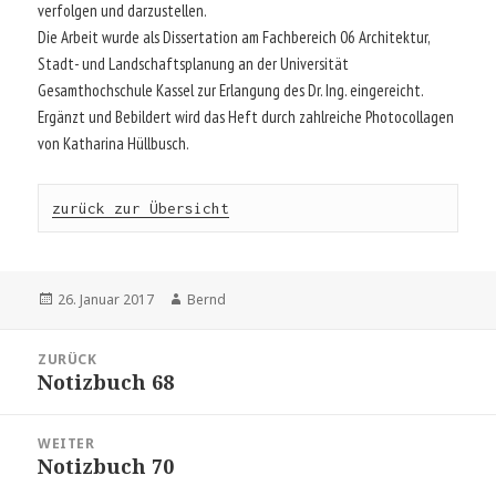
verfolgen und darzustellen.
Die Arbeit wurde als Dissertation am Fachbereich 06 Architektur,
Stadt- und Landschaftsplanung an der Universität
Gesamthochschule Kassel zur Erlangung des Dr. Ing. eingereicht.
Ergänzt und Bebildert wird das Heft durch zahlreiche Photocollagen
von Katharina Hüllbusch.
zurück zur Übersicht
Veröffentlicht
Autor
26. Januar 2017
Bernd
am
Beitragsnavigation
ZURÜCK
Notizbuch 68
Vorheriger
Beitrag:
WEITER
Notizbuch 70
Nächster
Beitrag: