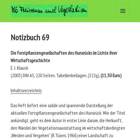
MENÜ
Arbeitsgemeinschaft Freiraum
UND
WIDGETS
und Vegetation
Notizbuch 69
Die Forstpflanzengesellschaften des Hunsrücks im Lichte ihrer
Wirtschaftsgeschichte
E. J. Klauck
(2005) DIN A5, 220 Seiten, Tabellenbeilagen, (322g),
(11,50 Euro)
Inhaltsverzeichnis
Das Heft liefert eine solide und spannende Darstellung der
aktuellen Fortspflanzengesellschaften des Hunsrück. Wie der Titel
ankündigt, geht es dem Autor in erster Linie darum, die Herkunft,
den Wandel der Vegetationsausstattung im wirtschaftsbedingten
„Werden und Vergehen“ (R.Tüxen, 1966) einer Landschaft zu